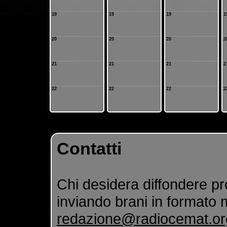
19
19
19
1
20
20
20
2
21
21
21
2
22
22
22
2
Contatti
Chi desidera diffondere pr
inviando brani in formato m
redazione@radiocemat.or