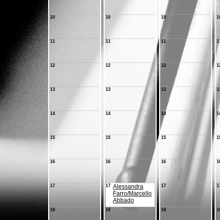
10
10
10
1
11
11
11
1
12
12
12
1
13
13
13
1
14
14
14
1
15
15
15
1
16
16
16
1
17
17
Alessandra
17
1
Farro/Marcello
Abbado
18
18
18
1