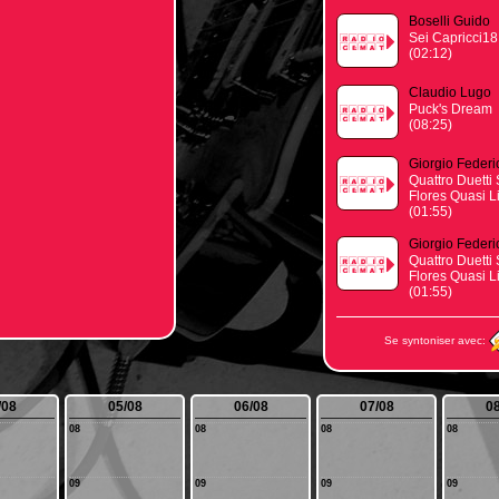
Boselli Guido
Sei Capricci18
(02:12)
Claudio Lugo
Puck's Dream
(08:25)
Giorgio Federi
Quattro Duetti 
Flores Quasi L
(01:55)
Giorgio Federi
Quattro Duetti 
Flores Quasi L
(01:55)
Se syntoniser avec:
/08
05/08
06/08
07/08
08
08
08
08
08
09
09
09
09