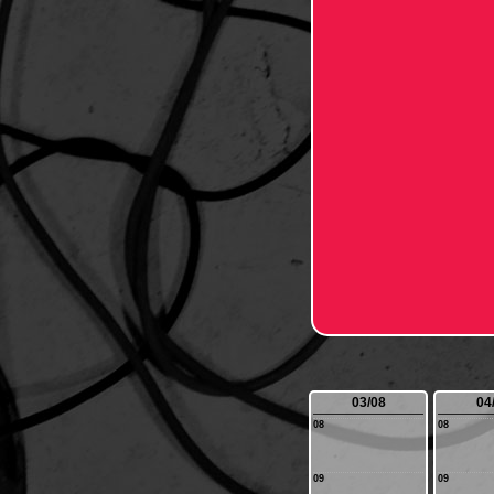
03/08
04
08
08
09
09