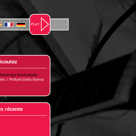
écoutez
aufragio Bosendorfer
mi: I. Profumi Della Nonna
x récente