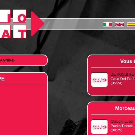
LANNING
Vous 
DE ROSSI RE-N
VE
Casa Dei Profu
(05:24)
Morceau
Claudio Lugo
Puck's Dream
(08:25)