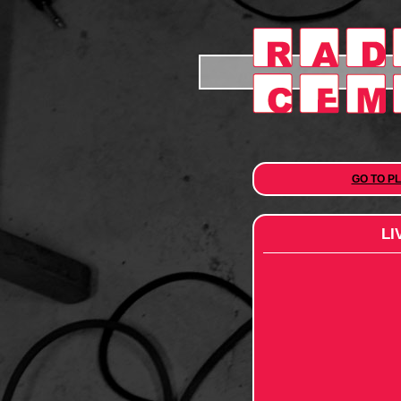
GO TO P
LI